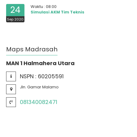
Waktu : 08:00
24
Simulasi AKM Tim Teknis
Sep 2020
Maps Madrasah
MAN 1 Halmahera Utara
NSPN :
60205591
Jln. Gamar Malamo
081340082471