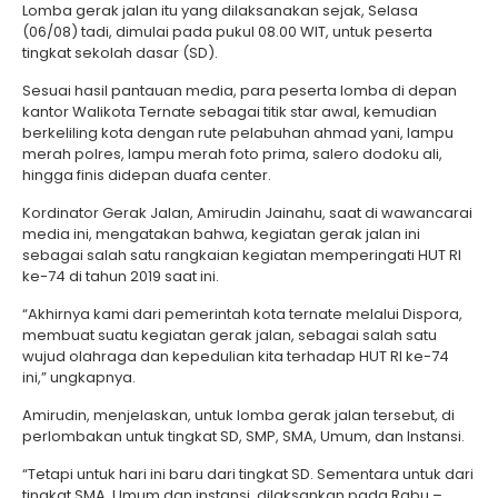
Lomba gerak jalan itu yang dilaksanakan sejak, Selasa
(06/08) tadi, dimulai pada pukul 08.00 WIT, untuk peserta
tingkat sekolah dasar (SD).
Sesuai hasil pantauan media, para peserta lomba di depan
kantor Walikota Ternate sebagai titik star awal, kemudian
berkeliling kota dengan rute pelabuhan ahmad yani, lampu
merah polres, lampu merah foto prima, salero dodoku ali,
hingga finis didepan duafa center.
Kordinator Gerak Jalan, Amirudin Jainahu, saat di wawancarai
media ini, mengatakan bahwa, kegiatan gerak jalan ini
sebagai salah satu rangkaian kegiatan memperingati HUT RI
ke-74 di tahun 2019 saat ini.
“Akhirnya kami dari pemerintah kota ternate melalui Dispora,
membuat suatu kegiatan gerak jalan, sebagai salah satu
wujud olahraga dan kepedulian kita terhadap HUT RI ke-74
ini,” ungkapnya.
Amirudin, menjelaskan, untuk lomba gerak jalan tersebut, di
perlombakan untuk tingkat SD, SMP, SMA, Umum, dan Instansi.
“Tetapi untuk hari ini baru dari tingkat SD. Sementara untuk dari
tingkat SMA, Umum dan instansi, dilaksankan pada Rabu –