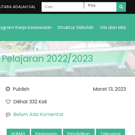
 ADALAH SALAH SATU MADRASAH NEGERI YANG ADA DI GALELA SELATAN
ogram Kerja Kesiswaan
Struktur Sekolah
Visi dan Misi
Pelajaran 2022/2023
Publish
Maret 13, 2023
Dilihat 332 Kali
Belum Ada Komentar
HUMAS
Kesiswaan
Pendidikan
Teknologi