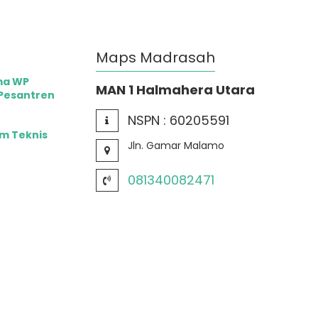
Maps Madrasah
ma WP
MAN 1 Halmahera Utara
 Pesantren
NSPN :
60205591
im Teknis
Jln. Gamar Malamo
081340082471