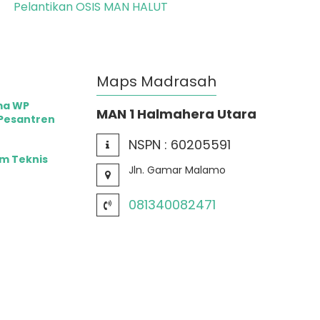
Pelantikan OSIS MAN HALUT
Maps Madrasah
ma WP
MAN 1 Halmahera Utara
 Pesantren
NSPN :
60205591
im Teknis
Jln. Gamar Malamo
081340082471