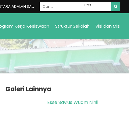
A ADALAH SALAH SATU MADRASAH NEGERI YANG ADA DI GALELA SELATA
ogram Kerja Kesiswaan
Struktur Sekolah
Visi dan Misi
Galeri Lainnya
Esse Savius Wuam Nihil