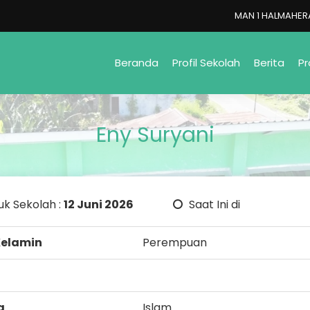
MAN 1 HALMAHERA U
Beranda
Profil Sekolah
Berita
Pr
Eny Suryani
k Sekolah :
12 Juni 2026
Saat Ini di
Kelamin
Perempuan
a
Islam