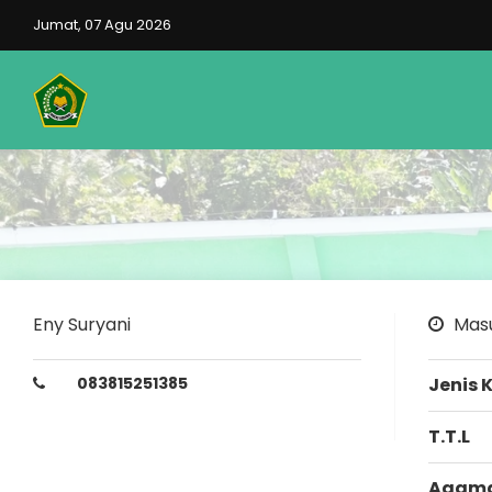
Jumat, 07 Agu 2026
Eny Suryani
Masu
083815251385
Jenis 
T.T.L
Agam