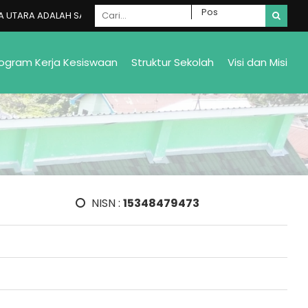
TARA ADALAH SALAH SATU MADRASAH NEGERI YANG ADA DI GALELA SEL
ogram Kerja Kesiswaan
Struktur Sekolah
Visi dan Misi
NISN :
15348479473