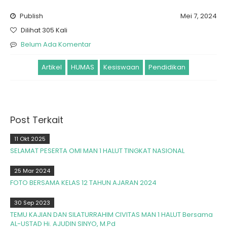
Publish
Mei 7, 2024
Dilihat 305 Kali
Belum Ada Komentar
Artikel
HUMAS
Kesiswaan
Pendidikan
Post Terkait
11 Okt 2025
SELAMAT PESERTA OMI MAN 1 HALUT TINGKAT NASIONAL
25 Mar 2024
FOTO BERSAMA KELAS 12 TAHUN AJARAN 2024
30 Sep 2023
TEMU KAJIAN DAN SILATURRAHIM CIVITAS MAN 1 HALUT Bersama
AL-USTAD Hi. AJUDIN SINYO, M.Pd